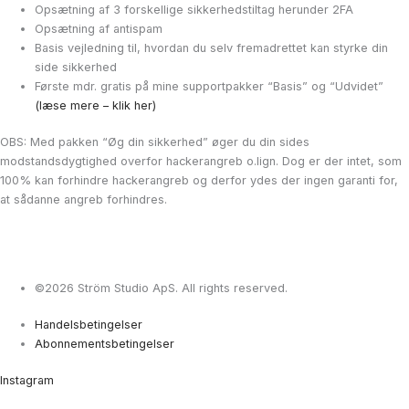
Opsætning af 3 forskellige sikkerhedstiltag herunder 2FA
Opsætning af antispam
Basis vejledning til, hvordan du selv fremadrettet kan styrke din
side sikkerhed
Første mdr. gratis på mine supportpakker “Basis” og “Udvidet”
(læse mere – klik her)
OBS: Med pakken “Øg din sikkerhed” øger du din sides
modstandsdygtighed overfor hackerangreb o.lign. Dog er der intet, som
100% kan forhindre hackerangreb og derfor ydes der ingen garanti for,
at sådanne angreb forhindres.
©2026 Ström Studio ApS. All rights reserved.
Handelsbetingelser
Abonnementsbetingelser
Instagram