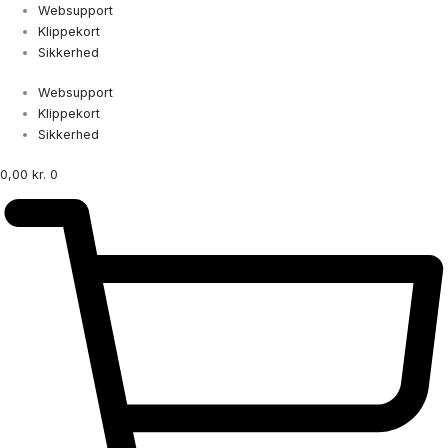
Gå
Øg
Websupport
til
din
Klippekort
indholdet
sikkerhed
Sikkerhed
antal
Websupport
Klippekort
Sikkerhed
0,00
kr.
0